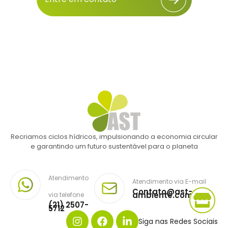
Recriamos ciclos hídricos, impulsionando a economia circular
e garantindo um futuro sustentável para o planeta
Atendimento
Atendimento via E-mail
Contato@ast-
ambiente.com.br
via telefone
(21) 2507-
5712
Siga nas Redes Sociais