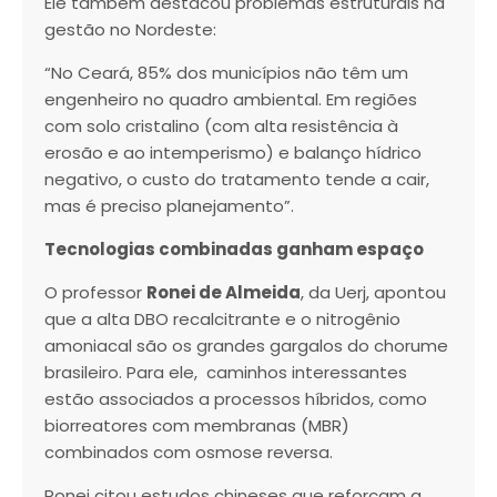
Ele também destacou problemas estruturais na
gestão no Nordeste:
“No Ceará, 85% dos municípios não têm um
engenheiro no quadro ambiental. Em regiões
com solo cristalino (com alta resistência à
erosão e ao intemperismo) e balanço hídrico
negativo, o custo do tratamento tende a cair,
mas é preciso planejamento”.
Tecnologias combinadas ganham espaço
O professor
Ronei de Almeida
, da Uerj, apontou
que a alta DBO recalcitrante e o nitrogênio
amoniacal são os grandes gargalos do chorume
brasileiro. Para ele, caminhos interessantes
estão associados a processos híbridos, como
biorreatores com membranas (MBR)
combinados com osmose reversa.
Ronei citou estudos chineses que reforçam a