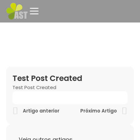
Test Post Created
Test Post Created
Artigo anterior
Próximo Artigo
Veja outros artigos