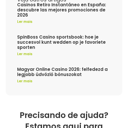
Casinos Retiro Instantáneo en España:
descubre las mejores promociones de
2026
Ler mais
SpinBoss Casino sportsbook: hoe je
succesvol kunt wedden op je favoriete
sporten
Ler mais
Magyar Online Casino 2026: felfedezd a
legjobb üdvözlő bónuszokat
Ler mais
Precisando de ajuda?
Estamos aqui para