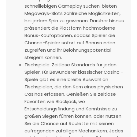
schnelllebigen Gameplay suchen, bieten
Megaways-Slots zahlreiche Möglichkeiten,
bei jedem Spin zu gewinnen. Darüber hinaus
präsentiert die Plattform hochmoderne
Bonus-Kaufoptionen, sodass Spieler die
Chance-Spieler sofort auf Bonusrunden
zugreifen und ihr Belohnungspotential
steigern können.
Tischspiele: Zeitlose Standards für jeden
Spieler. Für Bewunderer klassischer Casino -
Spiele gibt es eine breite Auswahl an
Tischspielen, die den Kern eines physischen
Casinos erfassen. Genießen Sie zeitlose
Favoriten wie Blackjack, wo
Entscheidungsfindung und Kenntnisse zu
großen Siegen führen können, oder nutzen
Sie die Chance auf Roulette mit seinen
aufregenden zufälligen Mechanikern. Jedes