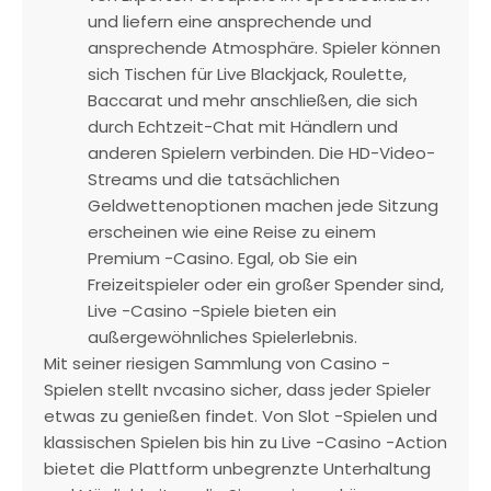
und liefern eine ansprechende und
ansprechende Atmosphäre. Spieler können
sich Tischen für Live Blackjack, Roulette,
Baccarat und mehr anschließen, die sich
durch Echtzeit-Chat mit Händlern und
anderen Spielern verbinden. Die HD-Video-
Streams und die tatsächlichen
Geldwettenoptionen machen jede Sitzung
erscheinen wie eine Reise zu einem
Premium -Casino. Egal, ob Sie ein
Freizeitspieler oder ein großer Spender sind,
Live -Casino -Spiele bieten ein
außergewöhnliches Spielerlebnis.
Mit seiner riesigen Sammlung von Casino -
Spielen stellt nvcasino sicher, dass jeder Spieler
etwas zu genießen findet. Von Slot -Spielen und
klassischen Spielen bis hin zu Live -Casino -Action
bietet die Plattform unbegrenzte Unterhaltung