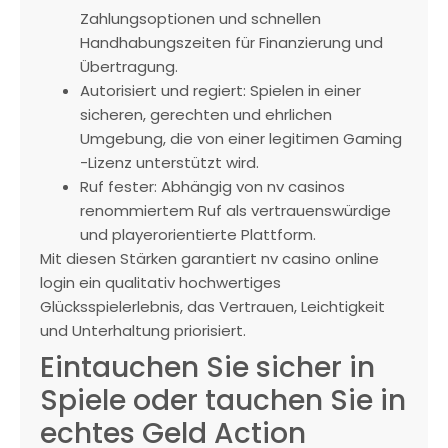
Zahlungsoptionen und schnellen
Handhabungszeiten für Finanzierung und
Übertragung.
Autorisiert und regiert: Spielen in einer
sicheren, gerechten und ehrlichen
Umgebung, die von einer legitimen Gaming
-Lizenz unterstützt wird.
Ruf fester: Abhängig von nv casinos
renommiertem Ruf als vertrauenswürdige
und playerorientierte Plattform.
Mit diesen Stärken garantiert nv casino online
login ein qualitativ hochwertiges
Glücksspielerlebnis, das Vertrauen, Leichtigkeit
und Unterhaltung priorisiert.
Eintauchen Sie sicher in
Spiele oder tauchen Sie in
echtes Geld Action