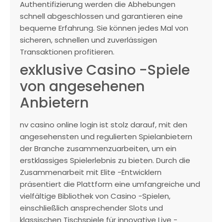
Authentifizierung werden die Abhebungen
schnell abgeschlossen und garantieren eine
bequeme Erfahrung. Sie können jedes Mal von
sicheren, schnellen und zuverlässigen
Transaktionen profitieren.
exklusive Casino -Spiele
von angesehenen
Anbietern
nv casino online login ist stolz darauf, mit den
angesehensten und regulierten Spielanbietern
der Branche zusammenzuarbeiten, um ein
erstklassiges Spielerlebnis zu bieten. Durch die
Zusammenarbeit mit Elite -Entwicklern
präsentiert die Plattform eine umfangreiche und
vielfältige Bibliothek von Casino -Spielen,
einschließlich ansprechender Slots und
klassischen Tischspiele für innovative Live -