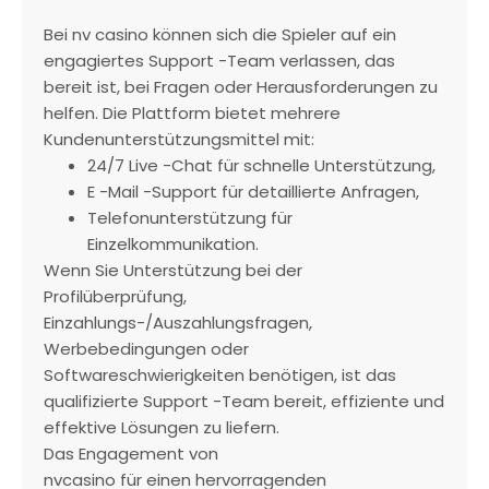
Bei nv casino können sich die Spieler auf ein
engagiertes Support -Team verlassen, das
bereit ist, bei Fragen oder Herausforderungen zu
helfen. Die Plattform bietet mehrere
Kundenunterstützungsmittel mit:
24/7 Live -Chat für schnelle Unterstützung,
E -Mail -Support für detaillierte Anfragen,
Telefonunterstützung für
Einzelkommunikation.
Wenn Sie Unterstützung bei der
Profilüberprüfung,
Einzahlungs-/Auszahlungsfragen,
Werbebedingungen oder
Softwareschwierigkeiten benötigen, ist das
qualifizierte Support -Team bereit, effiziente und
effektive Lösungen zu liefern.
Das Engagement von
nvcasino für einen hervorragenden