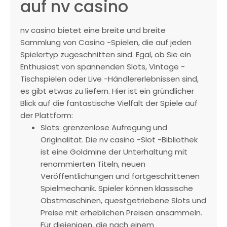
auf nv casino
nv casino bietet eine breite und breite
Sammlung von Casino -Spielen, die auf jeden
Spielertyp zugeschnitten sind. Egal, ob Sie ein
Enthusiast von spannenden Slots, Vintage -
Tischspielen oder Live -Händlererlebnissen sind,
es gibt etwas zu liefern. Hier ist ein gründlicher
Blick auf die fantastische Vielfalt der Spiele auf
der Plattform:
Slots: grenzenlose Aufregung und
Originalität. Die nv casino -Slot -Bibliothek
ist eine Goldmine der Unterhaltung mit
renommierten Titeln, neuen
Veröffentlichungen und fortgeschrittenen
Spielmechanik. Spieler können klassische
Obstmaschinen, questgetriebene Slots und
Preise mit erheblichen Preisen ansammeln.
Für diejenigen, die nach einem