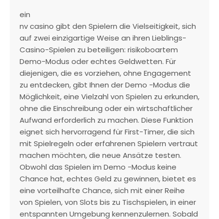
ein
nv casino gibt den Spielern die Vielseitigkeit, sich
auf zwei einzigartige Weise an ihren Lieblings-
Casino-Spielen zu beteiligen: risikoboartem
Demo-Modus oder echtes Geldwetten. Für
diejenigen, die es vorziehen, ohne Engagement
zu entdecken, gibt Ihnen der Demo -Modus die
Möglichkeit, eine Vielzahl von Spielen zu erkunden,
ohne die Einschreibung oder ein wirtschaftlicher
Aufwand erforderlich zu machen. Diese Funktion
eignet sich hervorragend für First-Timer, die sich
mit Spielregeln oder erfahrenen Spielern vertraut
machen möchten, die neue Ansätze testen.
Obwohl das Spielen im Demo -Modus keine
Chance hat, echtes Geld zu gewinnen, bietet es
eine vorteilhafte Chance, sich mit einer Reihe
von Spielen, von Slots bis zu Tischspielen, in einer
entspannten Umgebung kennenzulernen. Sobald