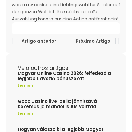
warum nv casino eine Lieblingswahl für Spieler auf
der ganzen Welt ist. Ihre nächste große
Auszahlung könnte nur eine Action entfernt sein!
Artigo anterior
Próximo Artigo
Veja outros artigos
Magyar Online Casino 2026: felfedezd a
legjobb üdvözlő bónuszokat
Ler mais
Godz Casino live-pelit: jännittävä
kokemus ja mahdollisuus voittaa
Ler mais
Hogyan válaszd ki a legjobb Magyar