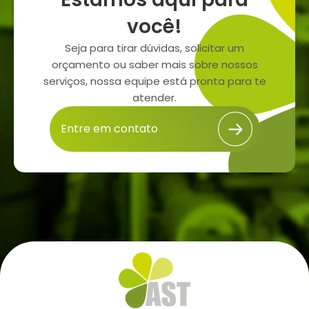
você!
Seja para tirar dúvidas, solicitar um
orçamento ou saber mais sobre nossos
serviços, nossa equipe está pronta para te
atender.
Entre em contato