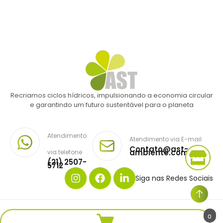
Recriamos ciclos hídricos, impulsionando a economia circular
e garantindo um futuro sustentável para o planeta
Atendimento
Atendimento via E-mail
Contato@ast-
ambiente.com.br
via telefone
(21) 2507-
5712
Siga nas Redes Sociais
Copyright © AST AMBIENTE. Todos os direitos reservados.
0