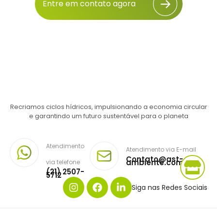
Entre em contato agora
Recriamos ciclos hídricos, impulsionando a economia circular
e garantindo um futuro sustentável para o planeta
Atendimento
Atendimento via E-mail
Contato@ast-
ambiente.com.br
via telefone
(21) 2507-
5712
Siga nas Redes Sociais