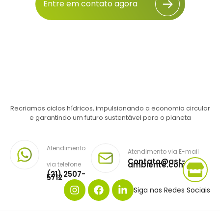
Entre em contato agora
Recriamos ciclos hídricos, impulsionando a economia circular
e garantindo um futuro sustentável para o planeta
Atendimento
Atendimento via E-mail
Contato@ast-
ambiente.com.br
via telefone
(21) 2507-
5712
Siga nas Redes Sociais