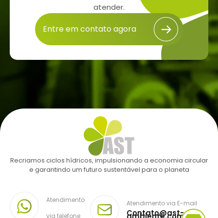
atender.
Entre em contato agora
Recriamos ciclos hídricos, impulsionando a economia circular
e garantindo um futuro sustentável para o planeta
Atendimento
Atendimento via E-mail
Contato@ast-
ambiente.com.br
via telefone