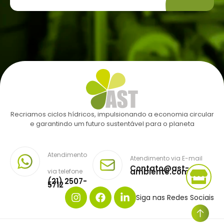
Recriamos ciclos hídricos, impulsionando a economia circular
e garantindo um futuro sustentável para o planeta
Atendimento
Atendimento via E-mail
Contato@ast-
ambiente.com.br
via telefone
(21) 2507-
5712
Siga nas Redes Sociais