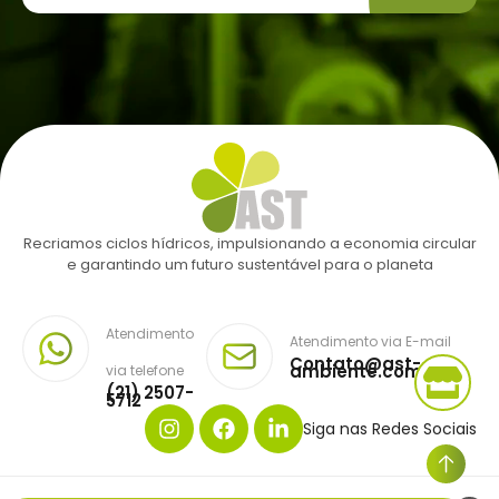
Recriamos ciclos hídricos, impulsionando a economia circular
e garantindo um futuro sustentável para o planeta
Atendimento
Atendimento via E-mail
Contato@ast-
ambiente.com.br
via telefone
(21) 2507-
5712
Siga nas Redes Sociais