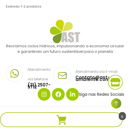
Exibindo
1
-
2
produtos
Recriamos ciclos hídricos, impulsionando a economia circular
e garantindo um futuro sustentável para o planeta
Atendimento
Atendimento via E-mail
Contato@ast-
ambiente.com.br
via telefone
(21) 2507-
5712
Siga nas Redes Sociais
Copyright © AST AMBIENTE. Todos os direitos reservados.
0
Desenvolvido por V4 Ruston