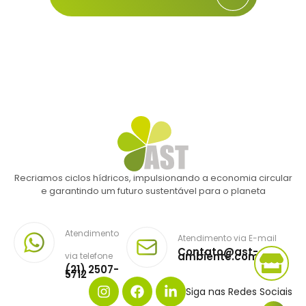
Recriamos ciclos hídricos, impulsionando a economia circular
e garantindo um futuro sustentável para o planeta
Atendimento
Atendimento via E-mail
Contato@ast-
ambiente.com.br
via telefone
(21) 2507-
5712
Siga nas Redes Sociais