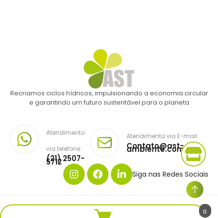
Recriamos ciclos hídricos, impulsionando a economia circular
e garantindo um futuro sustentável para o planeta
Atendimento
Atendimento via E-mail
Contato@ast-
ambiente.com.br
via telefone
(21) 2507-
5712
Siga nas Redes Sociais
Copyright © AST AMBIENTE. Todos os direitos reservados.
0