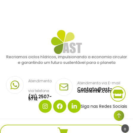
Recriamos ciclos hídricos, impulsionando a economia circular
e garantindo um futuro sustentável para o planeta
Atendimento
Atendimento via E-mail
Contato@ast-
ambiente.com.br
via telefone
(21) 2507-
5712
Siga nas Redes Sociais
Copyright © AST AMBIENTE. Todos os direitos reservados.
0