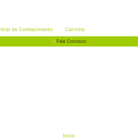
ntral de Conhecimento
Carrinho
Fale Conosco
Inicio