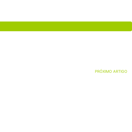
PRÓXIMO ARTIGO