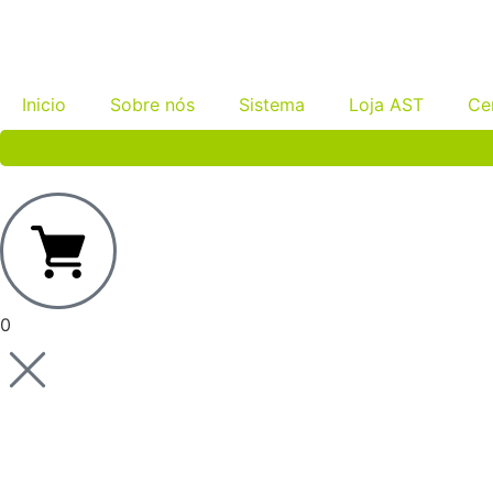
Inicio
Sobre nós
Sistema
Loja AST
Ce
0