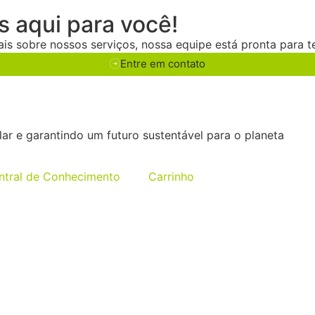
 aqui para você!
ais sobre nossos serviços, nossa equipe está pronta para t
Entre em contato
lar e garantindo um futuro sustentável para o planeta
ntral de Conhecimento
Carrinho