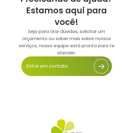
Estamos aqui para
você!
Seja para tirar dúvidas, solicitar um
orçamento ou saber mais sobre nossos
serviços, nossa equipe está pronta para te
atender.
Entre em contato