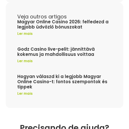
Veja outros artigos
Magyar Online Casino 2026: felfedezd a
legjobb üdvözlő bónuszokat
Ler mais
Godz Casino live-pelit: jännittävä
kokemus ja mahdollisuus voittaa
Ler mais
Hogyan válaszd ki a legjobb Magyar
Online Casino-t: fontos szempontok és
tippek
Ler mais
Precisando de ajuda?