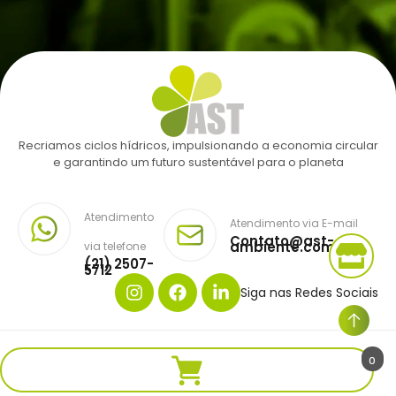
Recriamos ciclos hídricos, impulsionando a economia circular
e garantindo um futuro sustentável para o planeta
Atendimento
Atendimento via E-mail
Contato@ast-
ambiente.com.br
via telefone
(21) 2507-
5712
Siga nas Redes Sociais
Copyright © AST AMBIENTE. Todos os direitos reservados.
0
Desenvolvido por V4 Ruston