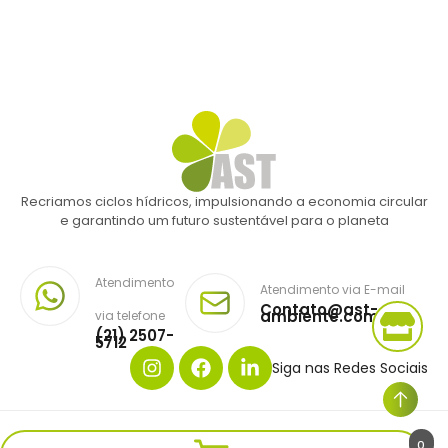
Recriamos ciclos hídricos, impulsionando a economia circular
e garantindo um futuro sustentável para o planeta
Atendimento
Atendimento via E-mail
Contato@ast-
ambiente.com.br
via telefone
(21) 2507-
5712
Siga nas Redes Sociais
Copyright © AST AMBIENTE. Todos os direitos reservados.
0