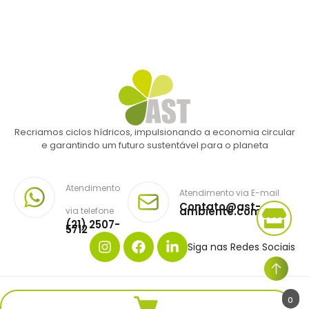
Recriamos ciclos hídricos, impulsionando a economia circular
e garantindo um futuro sustentável para o planeta
Atendimento
Atendimento via E-mail
Contato@ast-
ambiente.com.br
via telefone
(21) 2507-
5712
Siga nas Redes Sociais
Copyright © AST AMBIENTE. Todos os direitos reservados.
0