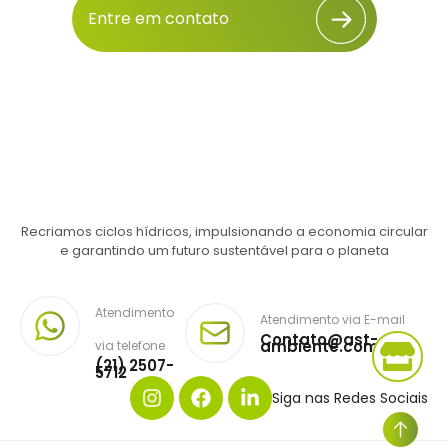
Entre em contato
Recriamos ciclos hídricos, impulsionando a economia circular
e garantindo um futuro sustentável para o planeta
Atendimento
Atendimento via E-mail
Contato@ast-
ambiente.com.br
via telefone
(21) 2507-
5712
Siga nas Redes Sociais