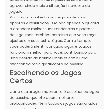
agravar ainda mais a situação financeira do
jogador.
Por último, mantenha um registro de suas
apostas e resultados. Isso não apenas o ajudará
a entender melhor suas tendências e padrões
de jogo, mas também permitirá que você faça
ajustes em suas estratégias. Com o tempo,
você poderá identificar quais jogos e táticas
funcionam melhor para você, contribuindo para
uma gestão de bankroll mais eficaz e uma
experiência mais gratificante no cassino.
Escolhendo os Jogos
Certos
Outra estratégia importante é escolher os jogos
de cassino que oferecem melhores
probabilidades. Nem todos os jogos são criados