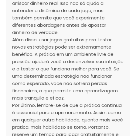
arriscar dinheiro real. Isso não só ajuda a
entender a dinâmica de cada jogo, mas
também permite que você experimente
diferentes abordagens antes de apostar
dinheiro de verdade.
Além disso, usar jogos gratuitos para testar
novas estratégias pode ser extremamente
benéfico. A prática em um ambiente livre de
pressão ajudará você a desenvolver sua intuição
e a testar o que funciona melhor para você. Se
uma determinada estratégia não funcionar
como esperado, você não sofrerá perdas
financeiras, o que permite uma aprendizagem
mais tranquila e eficaz.
Por último, lembre-se de que a prática contínua
é essencial para o aprimoramento. Assim como
em qualquer outra habilidade, quanto mais você
pratica, mais habilidoso se torna. Portanto,
reserve um tempo para jogar gratuitamente e