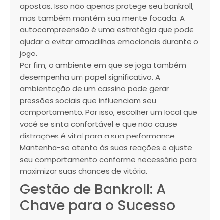
apostas. Isso não apenas protege seu bankroll,
mas também mantém sua mente focada. A
autocompreensão é uma estratégia que pode
ajudar a evitar armadilhas emocionais durante o
jogo.
Por fim, o ambiente em que se joga também
desempenha um papel significativo. A
ambientação de um cassino pode gerar
pressões sociais que influenciam seu
comportamento. Por isso, escolher um local que
você se sinta confortável e que não cause
distrações é vital para a sua performance.
Mantenha-se atento às suas reações e ajuste
seu comportamento conforme necessário para
maximizar suas chances de vitória.
Gestão de Bankroll: A
Chave para o Sucesso