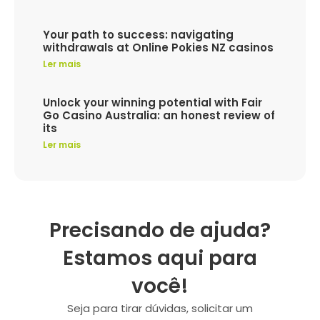
Your path to success: navigating
withdrawals at Online Pokies NZ casinos
Ler mais
Unlock your winning potential with Fair
Go Casino Australia: an honest review of
its
Ler mais
Precisando de ajuda?
Estamos aqui para
você!
Seja para tirar dúvidas, solicitar um