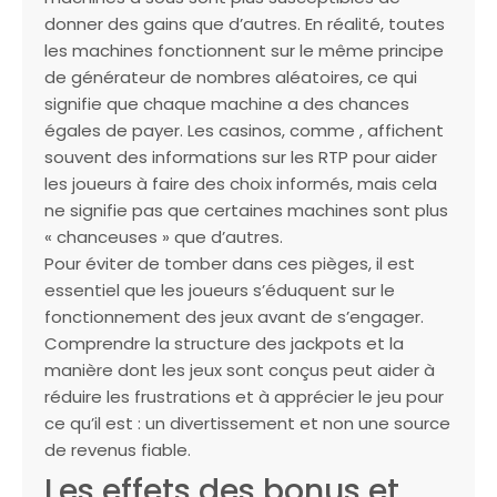
donner des gains que d’autres. En réalité, toutes
les machines fonctionnent sur le même principe
de générateur de nombres aléatoires, ce qui
signifie que chaque machine a des chances
égales de payer. Les casinos, comme , affichent
souvent des informations sur les RTP pour aider
les joueurs à faire des choix informés, mais cela
ne signifie pas que certaines machines sont plus
« chanceuses » que d’autres.
Pour éviter de tomber dans ces pièges, il est
essentiel que les joueurs s’éduquent sur le
fonctionnement des jeux avant de s’engager.
Comprendre la structure des jackpots et la
manière dont les jeux sont conçus peut aider à
réduire les frustrations et à apprécier le jeu pour
ce qu’il est : un divertissement et non une source
de revenus fiable.
Les effets des bonus et