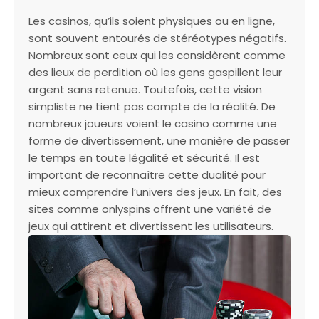
Les casinos, qu’ils soient physiques ou en ligne,
sont souvent entourés de stéréotypes négatifs.
Nombreux sont ceux qui les considèrent comme
des lieux de perdition où les gens gaspillent leur
argent sans retenue. Toutefois, cette vision
simpliste ne tient pas compte de la réalité. De
nombreux joueurs voient le casino comme une
forme de divertissement, une manière de passer
le temps en toute légalité et sécurité. Il est
important de reconnaître cette dualité pour
mieux comprendre l’univers des jeux. En fait, des
sites comme onlyspins offrent une variété de
jeux qui attirent et divertissent les utilisateurs.