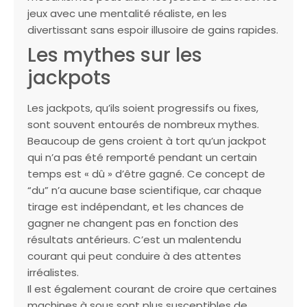
jeux avec une mentalité réaliste, en les
divertissant sans espoir illusoire de gains rapides.
Les mythes sur les
jackpots
Les jackpots, qu’ils soient progressifs ou fixes,
sont souvent entourés de nombreux mythes.
Beaucoup de gens croient à tort qu’un jackpot
qui n’a pas été remporté pendant un certain
temps est « dû » d’être gagné. Ce concept de
“du” n’a aucune base scientifique, car chaque
tirage est indépendant, et les chances de
gagner ne changent pas en fonction des
résultats antérieurs. C’est un malentendu
courant qui peut conduire à des attentes
irréalistes.
Il est également courant de croire que certaines
machines à sous sont plus susceptibles de