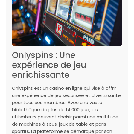
Onlyspins : Une
expérience de jeu
enrichissante
Onlyspins est un casino en ligne qui vise à offrir
une expérience de jeu sécurisée et divertissante
pour tous ses membres. Avec une vaste
bibliothèque de plus de 14 000 jeux, les
utilisateurs peuvent choisir parmi une multitude
de machines à sous, jeux de table et paris
sportifs. La plateforme se démarque par son