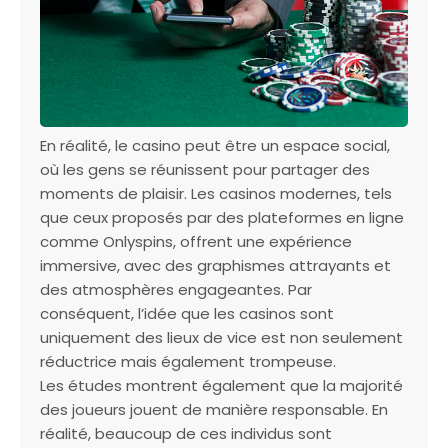
En réalité, le casino peut être un espace social,
où les gens se réunissent pour partager des
moments de plaisir. Les casinos modernes, tels
que ceux proposés par des plateformes en ligne
comme Onlyspins, offrent une expérience
immersive, avec des graphismes attrayants et
des atmosphères engageantes. Par
conséquent, l’idée que les casinos sont
uniquement des lieux de vice est non seulement
réductrice mais également trompeuse.
Les études montrent également que la majorité
des joueurs jouent de manière responsable. En
réalité, beaucoup de ces individus sont