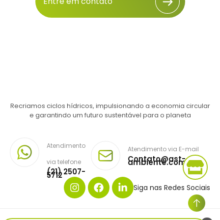
Entre em contato
Recriamos ciclos hídricos, impulsionando a economia circular
e garantindo um futuro sustentável para o planeta
Atendimento
Atendimento via E-mail
Contato@ast-
ambiente.com.br
via telefone
(21) 2507-
5712
Siga nas Redes Sociais