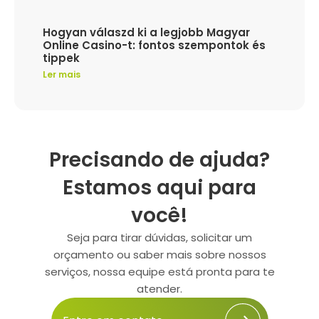
Hogyan válaszd ki a legjobb Magyar
Online Casino-t: fontos szempontok és
tippek
Ler mais
Precisando de ajuda?
Estamos aqui para
você!
Seja para tirar dúvidas, solicitar um
orçamento ou saber mais sobre nossos
serviços, nossa equipe está pronta para te
atender.