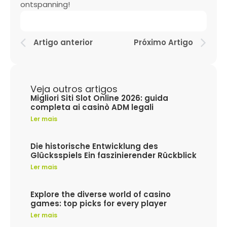
ontspanning!
Artigo anterior
Próximo Artigo
Veja outros artigos
Migliori Siti Slot Online 2026: guida
completa ai casinò ADM legali
Ler mais
Die historische Entwicklung des
Glücksspiels Ein faszinierender Rückblick
Ler mais
Explore the diverse world of casino
games: top picks for every player
Ler mais