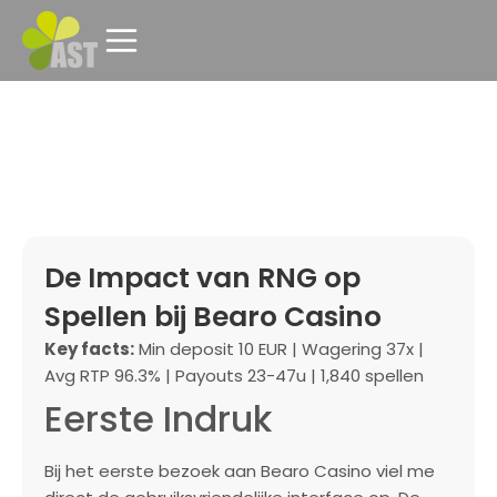
De Impact van RNG op
Spellen bij Bearo Casino
Key facts:
Min deposit 10 EUR | Wagering 37x |
Avg RTP 96.3% | Payouts 23-47u | 1,840 spellen
Eerste Indruk
Bij het eerste bezoek aan Bearo Casino viel me