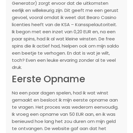
Generator) zorgt ervoor dat de uitkomsten
eerlijk en willekeurig zijn. Dit geeft me een gerust
gevoel, vooral omdat ik weet dat Bearo Casino
licenties heeft van de KSA – Kansspelautoriteit.
Ik begon met een inzet van 0,20 EUR en, na een
paar spins, had ik al wat kleine winsten. De free
spins die ik actief had, hielpen ook om mijn saldo
een beetje te verhogen. En dat is wat je wilt,
toch? Even een leuke ervaring zonder al te veel
druk.
Eerste Opname
Na een paar dagen spelen, had ik wat winst
gemaakt en besloot ik mijn eerste opname aan
te vragen. Het proces was wederom eenvoudig.
Ik vroeg een opname van 50 EUR aan, en ik was
benieuwd hoe lang het zou duren om mijn geld
te ontvangen. De website gaf aan dat het