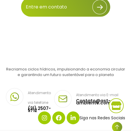
Entre em contato
Recriamos ciclos hídricos, impulsionando a economia circular
e garantindo um futuro sustentável para o planeta
Atendimento
Atendimento via E-mail
Contato@ast-
ambiente.com.br
via telefone
(21) 2507-
5712
Siga nas Redes Sociais