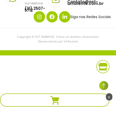
Contato@ast-
ambiente.com.br
via telefone
(21) 2507-
5712
Siga nas Redes Sociais
Copyright © AST AMBIENTE. Todos os direitos reservados.
Desenvolvido por V4 Ruston
0