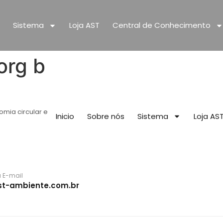
Sistema
Loja AST
Central de Conhecimento
org b
omia circular e
Inicio
Sobre nós
Sistema
Loja AS
 E-mail
t-ambiente.com.br