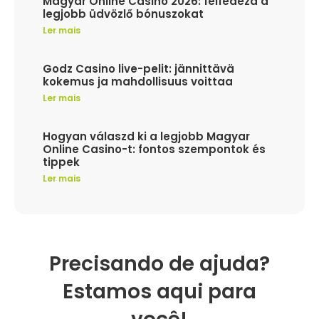
Magyar Online Casino 2026: felfedezd a
legjobb üdvözlő bónuszokat
Ler mais
Godz Casino live-pelit: jännittävä
kokemus ja mahdollisuus voittaa
Ler mais
Hogyan válaszd ki a legjobb Magyar
Online Casino-t: fontos szempontok és
tippek
Ler mais
Precisando de ajuda?
Estamos aqui para