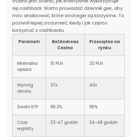
trudno jest ocenić, jak efektywnie wykorzystuje
się cashback. Warto prowadzić dziennik gier, aby
móc analizować, które strategie są korzystne. To
pozwoli lepiej zrozumieć, kiedy i jak często
korzystać z cashbacku.
Parametr
BetAndreas
Przeciętne na
Casino
rynku
Minimalna
10 PLN
20 PLN
wpłata
Wymóg
37x
40x
obrotu
Średni RTP
96.3%
96%
Czas
23-47 godzin
24-48 godzin
wypłaty