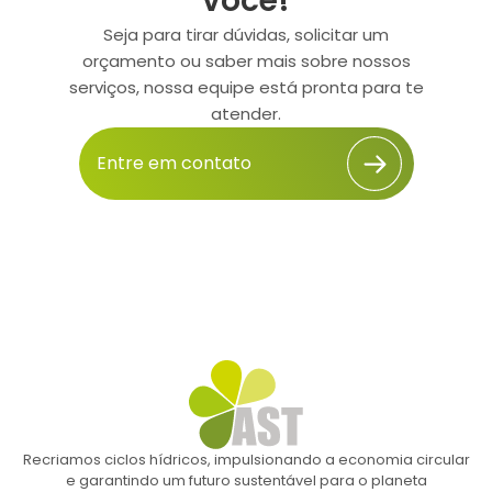
você!
Seja para tirar dúvidas, solicitar um
orçamento ou saber mais sobre nossos
serviços, nossa equipe está pronta para te
atender.
Entre em contato
Recriamos ciclos hídricos, impulsionando a economia circular
e garantindo um futuro sustentável para o planeta