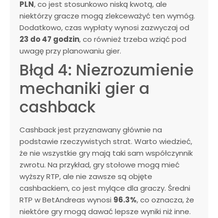
PLN
, co jest stosunkowo niską kwotą, ale
niektórzy gracze mogą zlekceważyć ten wymóg.
Dodatkowo, czas wypłaty wynosi zazwyczaj od
23 do 47 godzin
, co również trzeba wziąć pod
uwagę przy planowaniu gier.
Błąd 4: Niezrozumienie
mechaniki gier a
cashback
Cashback jest przyznawany głównie na
podstawie rzeczywistych strat. Warto wiedzieć,
że nie wszystkie gry mają taki sam współczynnik
zwrotu. Na przykład, gry stołowe mogą mieć
wyższy RTP, ale nie zawsze są objęte
cashbackiem, co jest mylące dla graczy. Średni
RTP w BetAndreas wynosi
96.3%
, co oznacza, że
niektóre gry mogą dawać lepsze wyniki niż inne.