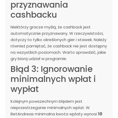
przyznawania
cashbacku
Niektórzy gracze myślą, że cashback jest
automatycznie przyznawany. W rzeczywistości,
dotyczy to tylko określonych gier i stawek. Należy
również pamiętać, że cashback nie jest dostępny
na wszystkich poziomach. Warto sprawdzić, jakie
gry biorą udział w programie.
Błąd 3: Ignorowanie
minimalnych wpłat i
wypłat
Kolejnym powszechnym błędem jest
nieprzestrzeganie minimalnych wpłat. W
BetAndreas minimalna kwota wpłaty wynosi
10