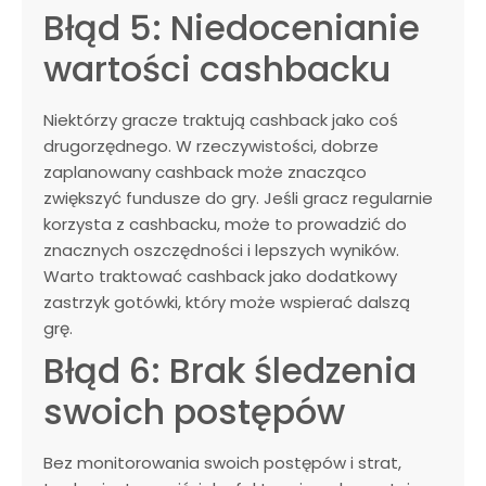
Błąd 5: Niedocenianie
wartości cashbacku
Niektórzy gracze traktują cashback jako coś
drugorzędnego. W rzeczywistości, dobrze
zaplanowany cashback może znacząco
zwiększyć fundusze do gry. Jeśli gracz regularnie
korzysta z cashbacku, może to prowadzić do
znacznych oszczędności i lepszych wyników.
Warto traktować cashback jako dodatkowy
zastrzyk gotówki, który może wspierać dalszą
grę.
Błąd 6: Brak śledzenia
swoich postępów
Bez monitorowania swoich postępów i strat,